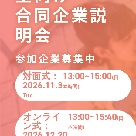
合同企業説
明会
参加企業募集中
対面式：
13:00~15:00
(日
2026.11.3
本時間)
Tue.
オンライ
13:00~15:40
(日
ン式：
本時間)
2026.12.20