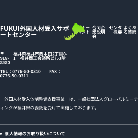
FUKUI外国人材受入サポ
セミナー
合同企
センタ
よくあ
イベント
業説明
ー概要
る質問
ートセンター
会
〒
福井県福井市西木田2丁目8-
918-
1
福井商工会議所ビル3階
8580
TEL：0776-50-0310
FAX：
0776-50-0311
「外国人材受入体制整備支援事業」は、
一般社団法人グローバルミーテ
ィングが
福井県の委託を受けて実施しております。
個人情報のお取り扱いについて