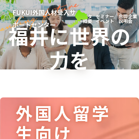
FUKUI外国人材受入サ
センタ
セミナー
合同企業
ー概要
イベント
説明会
ポートセンター
福井に
世界の
力を
外国人留学
生向け