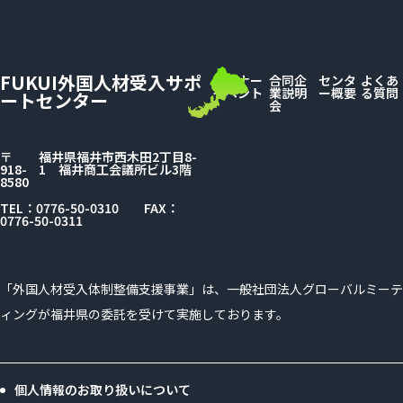
FUKUI外国人材受入サポ
セミナー
合同企
センタ
よくあ
イベント
業説明
ー概要
る質問
ートセンター
会
〒
福井県福井市西木田2丁目8-
918-
1
福井商工会議所ビル3階
8580
TEL：0776-50-0310
FAX：
0776-50-0311
「外国人材受入体制整備支援事業」は、
一般社団法人グローバルミーテ
ィングが
福井県の委託を受けて実施しております。
個人情報のお取り扱いについて