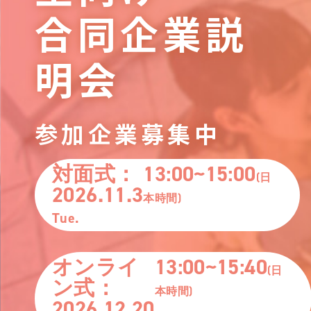
合同企業説
明会
参加企業募集中
対面式：
13:00~15:00
(日
2026.11.3
本時間)
Tue.
オンライ
13:00~15:40
(日
ン式：
本時間)
2026.12.20