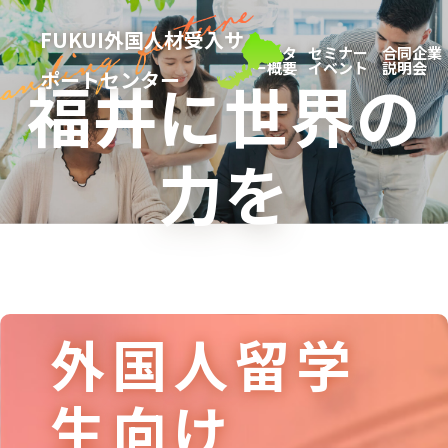
FUKUI外国人材受入サ
センタ
セミナー
合同企業
ー概要
イベント
説明会
ポートセンター
福井に
世界の
力を
外国人留学
生向け